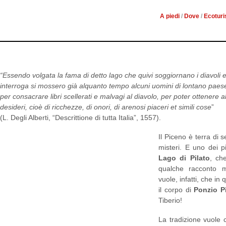
A piedi
/
Dove
/
Ecotur
“Essendo volgata la fama di detto lago che quivi soggiornano i diavoli e
interroga si mossero già alquanto tempo alcuni uomini di lontano paese
per consacrare libri scellerati e malvagi al diavolo, per poter ottenere a
desideri, cioè di ricchezze, di onori, di arenosi piaceri et simili cose
”
(L. Degli Alberti, “Descrittione di tutta Italia”, 1557).
Il Piceno è terra di
se
misteri. E uno dei pi
Lago di Pilato
, ch
qualche racconto mi
vuole, infatti, che in
il corpo di
Ponzio Pi
Tiberio!
La tradizione vuole c