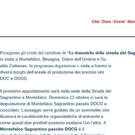
“DOMENICHE DELLA S
Cibo
/
Dove
/
Eventi
/
Mani
‘Le domeniche della
Proseguono gli eventi del cartellone de
strada del Sag
in visita a Montefalco, Bevagna, Giano dell’Umbria e Gu
In programma degustazioni e
aldo Cattaneo.
visite a frantoi in
diversi borghi dell’areale di produzione dei preziosi vini
DOC e DOCG.
Il
prossimo appuntamento sarà nella sede della Strada del
Sagrantino a Montefalco. Domenica 12 ottobre ci sarà la
degustazione di
Montefalco
Sagrantino passito DOCG e
cioccolato. L’assaggio verrà guidato da un sommelier che
illustrerà le caratteristiche organolettiche di entrambi e
come questi due prodotti possono esaltarsi l’un l’altro.
Il
Montefalco
Sagrantino passito DOCG
è il