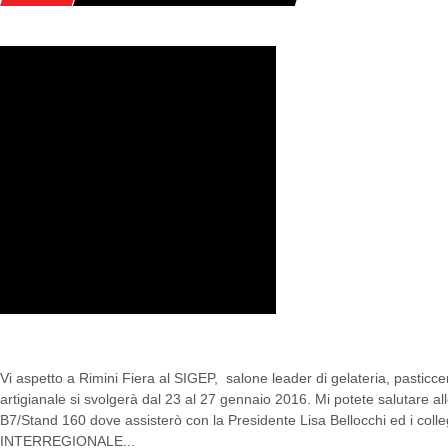
RIMINI: GELATO, PANE, ARTE E P
Vi aspetto a Rimini Fiera al SIGEP, salone leader di gelateria, pasticce
artigianale si svolgerà dal 23 al 27 gennaio 2016. Mi potete salutare al
B7/Stand 160 dove assisterò con la Presidente Lisa Bellocchi ed i col
INTERREGIONALE...