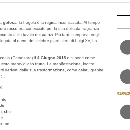
a, golosa
, la fragola è la regina incontrastata. Al tempo
lore rosso era conosciuto per la sua delicata fragranza
ente sulle tavole dei patrizi. Più tardi comparve negli
legata al nome del celebre giardiniere di Luigi XV, La
conia (Catanzaro) il
4 Giugno 2015
e si pone come
questo meraviglioso frutto. La manifestazione, inoltre,
ti derivati dalla sua trasformazione, come gelati, granite,
c..
to
01/06/2
nto,
de
i
, che
er
 come