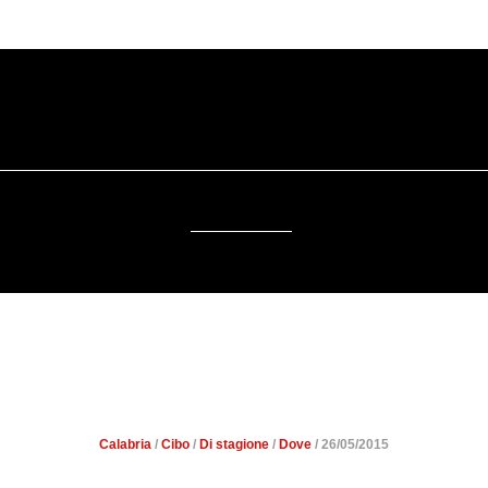
SOSTENIBILITÀ
DA SAPERE
EVENTI
ACCESSIBILITÀ
DELLA FRAGOLA AD ACCONI
(CZ)
Calabria
/
Cibo
/
Di stagione
/
Dove
/ 26/05/2015