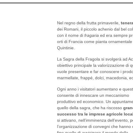
Nel regno della frutta primaverile,
tener
dei Romani, il piccolo achenio dal bel co
con il nome di
fragaria
ed era sempre pres
orti di Francia come pianta ornamentale 
Quintinie.
La Sagra della Fragola si svolgerà ad Ac
obiettivo principale la valorizzazione di 
vuole presentare e far conoscere i prodot
marmellate, frappé, dolci, macedonia, ec
Ogni anno i visitatori aumentano e ques
consente di innescare un meccanismo
produttivo ed economico. Un appuntame
quello della sagra, che ha riscosso
gran
successo tra le imprese agricole local
si attivano, nell’imminenza dell’evento, p
l’organizzazione di convegni che hanno
fine quello di avvicinare il mondo della