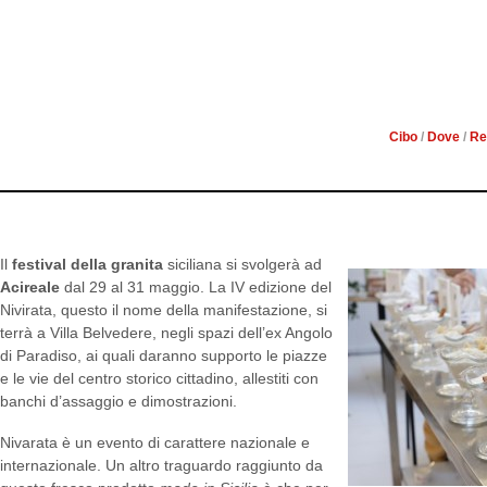
AD ACIREALE IL FESTIVA
29 AL
Cibo
/
Dove
/
Re
Il
festival della granita
siciliana si svolgerà ad
Acireale
dal 29 al 31 maggio. La IV edizione del
Nivirata, questo il nome della manifestazione, si
terrà a Villa Belvedere, negli spazi dell’ex Angolo
di Paradiso, ai quali daranno supporto le piazze
e le vie del centro storico cittadino, allestiti con
banchi d’assaggio e dimostrazioni.
Nivarata è un evento di carattere nazionale e
internazionale. Un altro traguardo raggiunto da