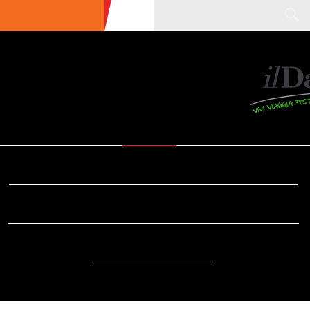
ULTIME NEWS
ECOTURISMO
CIBO
AREE INTERNE
SOSTENIBILITÀ
DA SAPERE
EVENTI
ACCESSIBILITÀ
REPORTAGE
VIDEO
DOVE
RADIO