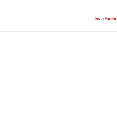
M
Dove
/
Marche