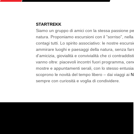
HOME
ARTICLES POSTED BYЗОРЯНИЙ ШЛЯХ
STARTREKK
Siamo un gruppo di amici con la stessa passione pe
natura. Proponiamo escursioni con il "sorriso", nel
contagi tutti. Lo spirito associativo: le nostre escur
ammirare luoghi e paesaggi della natura, senza fars
d'amicizia, giovialità e convivialità che ci contraddist
vanno oltre: piacevoli incontri fuori programma, cen
mostre e appuntamenti serali, con lo stesso entusia
scoprono le novità del tempo libero – dai viaggi ai
N
sempre con curiosità e voglia di condividere.