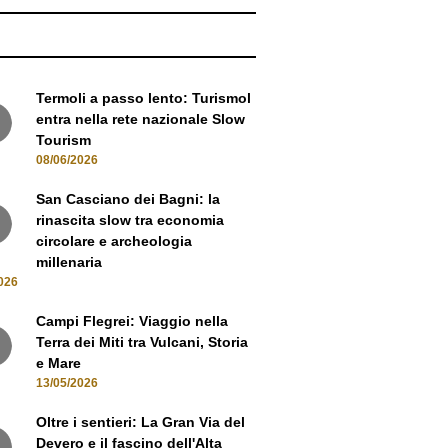
Termoli a passo lento: Turismol
entra nella rete nazionale Slow
Tourism
08/06/2026
San Casciano dei Bagni: la
rinascita slow tra economia
circolare e archeologia
millenaria
026
Campi Flegrei: Viaggio nella
Terra dei Miti tra Vulcani, Storia
e Mare
13/05/2026
Oltre i sentieri: La Gran Via del
Devero e il fascino dell'Alta
Ossola
05/05/2026