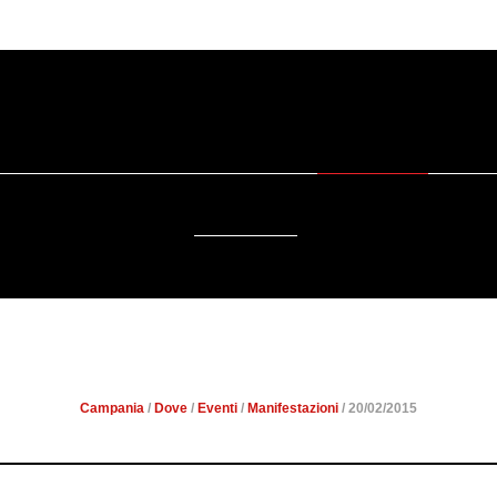
SOSTENIBILITÀ
DA SAPERE
EVENTI
ACCESSIBILITÀ
I NASCOSTI: PALMA CAMP
Campania
/
Dove
/
Eventi
/
Manifestazioni
/ 20/02/2015