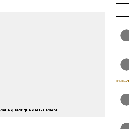
01/06/2
della quadriglia dei Gaudienti
adizioni, le virtù e i difetti del popolo napoletano.
adici nei carnevali napoletani del XVI secolo, ogni anno