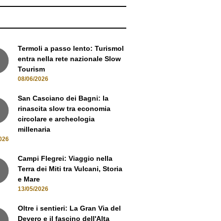
Termoli a passo lento: Turismol
entra nella rete nazionale Slow
Tourism
08/06/2026
San Casciano dei Bagni: la
rinascita slow tra economia
circolare e archeologia
millenaria
026
Campi Flegrei: Viaggio nella
Terra dei Miti tra Vulcani, Storia
e Mare
13/05/2026
Oltre i sentieri: La Gran Via del
Devero e il fascino dell'Alta
Ossola
05/05/2026