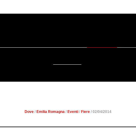
SOSTENIBILITÀ
DA SAPERE
EVENTI
ACCESSIBILITÀ
NFIORE: LA PRIMAVERA IN 
Dove
/
Emilia Romagna
/
Eventi
/
Fiere
/ 02/04/2014