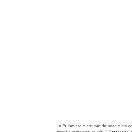
La Primavera è arrivata da poco e sta co
giorni di temperature miti. A
Carpi
(MO) s
manifestazione
Carpinfiore
che riempirà
città emiliana.