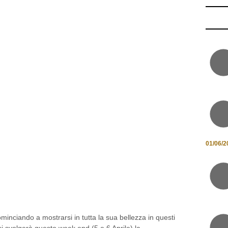
01/06/2
minciando a mostrarsi in tutta la sua bellezza in questi
i svolgerà questo week end (5 e 6 Aprile) la
 di colori, profumi e sensazioni tutto il centro storico della