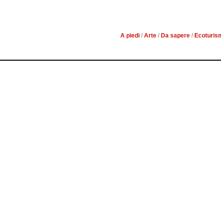
DI ARTE, NATUR
A piedi
/
Arte
/
Da sapere
/
Ecoturis