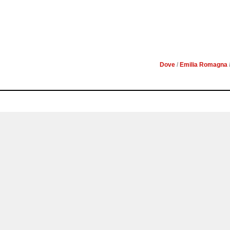
DIVENTA AUTORE DI VIA
Dove
/
Emilia Romagna
It.a.cà migranti e viaggiatori: festival del turismo responsabile