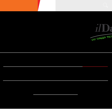
ULTIME NEWS
ECOTURISMO
CIBO
AREE INTERNE
SOSTENIBILITÀ
DA SAPERE
EVENTI
ACCESSIBILITÀ
REPORTAGE
VIDEO
DOVE
RADIO