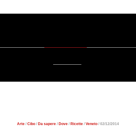
OSTENIBILITÀ
DA SAPERE
EVENTI
ACCE
RADIO
A CHEF: TRASFERTA D’O
GAST 2014