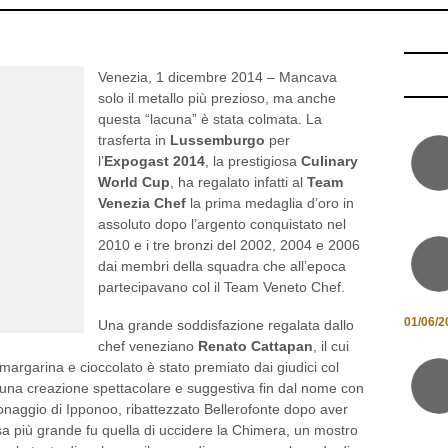
Arte
/
Cibo
/
Da sapere
/
Dove
/
Ricette
/
Veneto
/ 02/12/2014
Venezia, 1 dicembre 2014 – Mancava
solo il metallo più prezioso, ma anche
questa “lacuna” è stata colmata. La
trasferta in
Lussemburgo
per
l’
Expogast 2014
, la prestigiosa
Culinary
World Cup
, ha regalato infatti al
Team
Venezia Chef
la prima medaglia d’oro in
assoluto dopo l’argento conquistato nel
2010 e i tre bronzi del 2002, 2004 e 2006
dai membri della squadra che all’epoca
partecipavano col il Team Veneto Chef.
01/06/2
Una grande soddisfazione regalata dallo
chef veneziano
Renato Cattapan
, il cui
 margarina e cioccolato è stato premiato dai giudici col
: una creazione spettacolare e suggestiva fin dal nome con