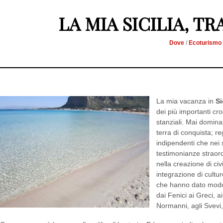
LA MIA SICILIA, T
Dove
/
Ecoturismo
La mia vacanza in
Si
dei più importanti crog
stanziali. Mai domina
terra di conquista; r
indipendenti che nei 
testimonianze straordi
nella creazione di ci
integrazione di cultu
che hanno dato modo d
dai Fenici ai Greci, a
Normanni, agli Svevi, 