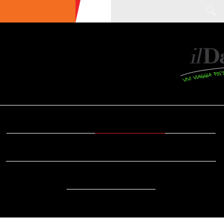
ULTIME NEWS
ECOTURISMO
CIBO
AREE INTERNE
SOSTENIBILITÀ
DA SAPERE
EVENTI
ACCESSIBILITÀ
REPORTAGE
VIDEO
DOVE
RADIO