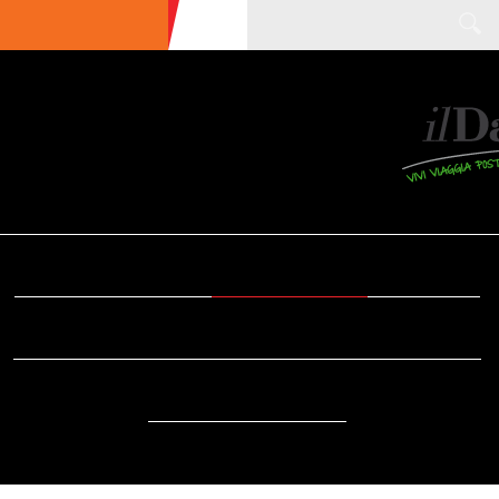
ULTIME NEWS
ECOTURISMO
CIBO
AREE INTERNE
SOSTENIBILITÀ
DA SAPERE
EVENTI
ACCESSIBILITÀ
REPORTAGE
VIDEO
DOVE
RADIO