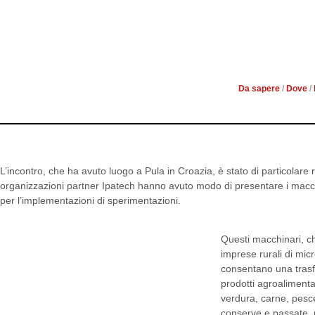
L’ASSOCIAZIONE SVILU
MEETI
Da sapere
/
Dove
/
L’incontro, che ha avuto luogo a Pula in Croazia, è stato di particolare ri
organizzazioni partner Ipatech hanno avuto modo di presentare i macchi
per l’implementazioni di sperimentazioni.
Questi macchinari, c
imprese rurali di mic
consentano una trasf
prodotti agroalimentar
verdura, carne, pesc
conserve e passate, 