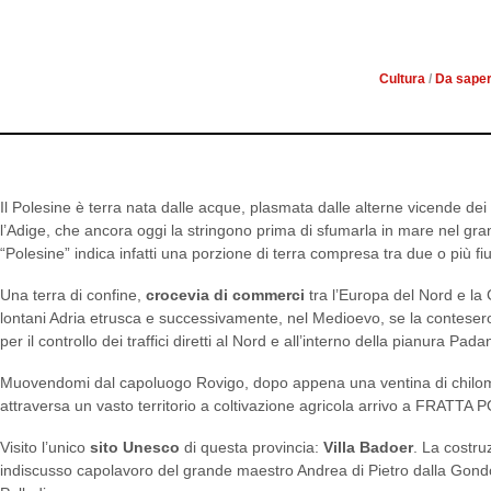
TERRITORI
Cultura
/
Da sape
Il Polesine è terra nata dalle acque, plasmata dalle alterne vicende dei 
l’Adige, che ancora oggi la stringono prima di sfumarla in mare nel gran
“Polesine” indica infatti una porzione di terra compresa tra due o più fi
Una terra di confine,
crocevia di commerci
tra l’Europa del Nord e la 
lontani Adria etrusca e successivamente, nel Medioevo, se la contesero 
per il controllo dei traffici diretti al Nord e all’interno della pianura Pada
Muovendomi dal capoluogo Rovigo, dopo appena una ventina di chilome
attraversa un vasto territorio a coltivazione agricola arrivo a FRATTA
Visito l’unico
sito Unesco
di questa provincia:
Villa Badoer
. La costru
indiscusso capolavoro del grande maestro Andrea di Pietro dalla Gon