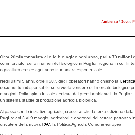
PUGLIA: A MAGGIO L
SETTIM
Ambiente
/
Dove
/
P
Oltre 20mila tonnellate di
olio biologico
ogni anno, pari a
70 milioni
d
commerciale: sono i numeri del biologico in
Puglia
, regione in cui l’in
agricoltura cresce ogni anno in maniera esponenziale.
Negli ultimi 5 anni, oltre il 50% degli operatori hanno chiesto la
Certific
documento indispensabile se si vuole vendere sul mercato biologico pr
mangimi. Dalla spinta iniziale derivata dai premi ambientali, la Puglia
un sistema stabile di produzione agricola biologica.
Al passo con le iniziative agricole, cresce anche la terza edizione della
Puglia
: dal 5 al 9 maggio, agricoltori e operatori del settore potranno 