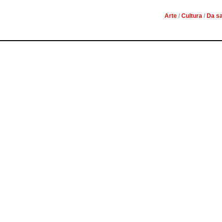
Arte
/
Cultura
/
Da s