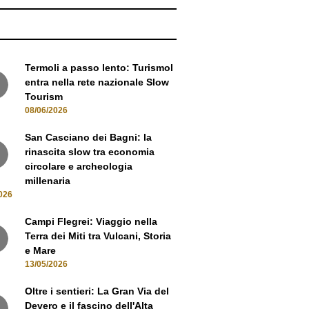
NEWS
Termoli a passo lento: Turismol
entra nella rete nazionale Slow
Tourism
08/06/2026
San Casciano dei Bagni: la
rinascita slow tra economia
circolare e archeologia
millenaria
026
Campi Flegrei: Viaggio nella
Terra dei Miti tra Vulcani, Storia
e Mare
13/05/2026
Oltre i sentieri: La Gran Via del
Devero e il fascino dell'Alta