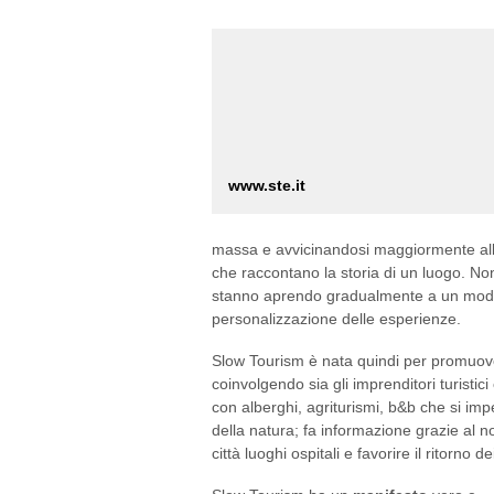
www.ste.it
massa e avvicinandosi maggiormente alla na
che raccontano la storia di un luogo. Non so
stanno aprendo gradualmente a un modo di
personalizzazione delle esperienze.
Slow Tourism è nata quindi per promuovere 
coinvolgendo sia gli imprenditori turistic
con alberghi, agriturismi, b&b che si imp
della natura; fa informazione grazie al n
città luoghi ospitali e favorire il ritorno dei
Slow Tourism ha un
manifesto
vero e