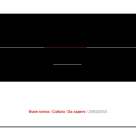
SOSTENIBILITÀ
DA SAPERE
EVENTI
ACCESSIBILITÀ
 TOURISM APRE ALLE REG
Buon senso
/
Cultura
/
Da sapere
/ 10/02/2015