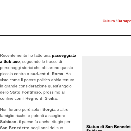
SUBIACO: SULLE TRAC
FRA
Cultura
/
Da sape
Recentemente ho fatto una
passeggiata
a Subiaco
, seguendo le tracce di
personaggi storici che abitarono questo
piccolo centro a
sud-est di Roma
. Ho
visto come il potere politico abbia tenuto
in grande considerazione quest’angolo
dello
Stato Pontificio
, prossimo al
confine con il
Regno di Sicilia
.
Non furono però solo i
Borgia
e altre