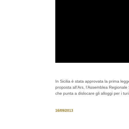
SICILIA, ARRIVA L
In Sicilia è stata approvata la prima leg
proposta all’Ars, l’Assemblea Regionale Si
che punta a dislocare gli alloggi per i tur
16/09/2013