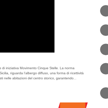
’ALBERGO DIFFUSO
ge di iniziativa Movimento Cinque Stelle. La norma
cilia, riguarda l’albergo diffuso, una forma di ricettività
isti nelle abitazioni del centro storico, garantendo...
0 COMMENT