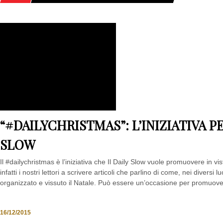
HOME
POSTS TAGGED "PROMUOVI IL TUO TERRITORIO"
“#DAILYCHRISTMAS”: L’INIZIATIVA P
SLOW
Il #dailychristmas è l’iniziativa che Il Daily Slow vuole promuovere in vist
infatti i nostri lettori a scrivere articoli che parlino di come, nei diversi 
organizzato e vissuto il Natale. Può essere un’occasione per promuovere