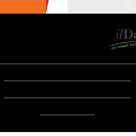
ULTIME NEWS
ECOTURISMO
CIBO
AREE INTERNE
SOSTENIBILITÀ
DA SAPERE
EVENTI
ACCESSIBILITÀ
REPORTAGE
VIDEO
DOVE
RADIO