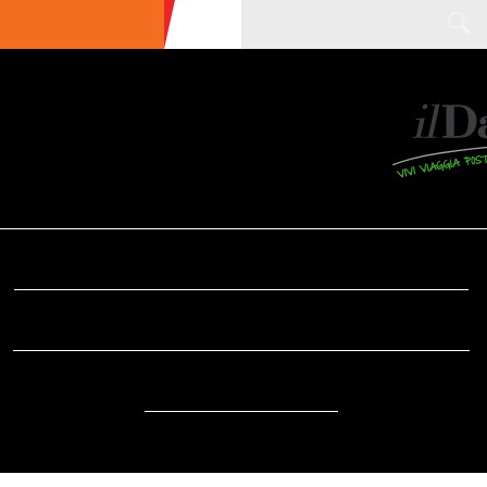
ULTIME NEWS
ECOTURISMO
CIBO
AREE INTERNE
SOSTENIBILITÀ
DA SAPERE
EVENTI
ACCESSIBILITÀ
REPORTAGE
VIDEO
DOVE
RADIO