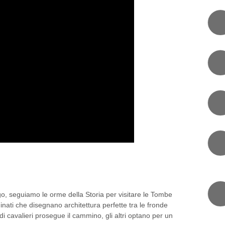
TIZIO NEI DINTORNI DI ROMA
o, seguiamo le orme della Storia per visitare le Tombe
inati che disegnano architettura perfette tra le fronde
 di cavalieri prosegue il cammino, gli altri optano per un