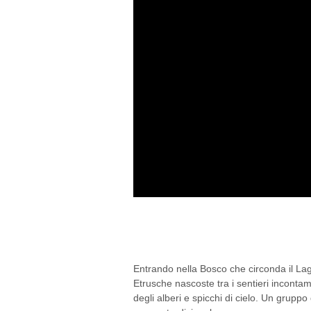
A CAVALLO DEL SOLS
Entrando nella Bosco che circonda il Lag
Etrusche nascoste tra i sentieri incontam
degli alberi e spicchi di cielo. Un gruppo
pranzo tradizionale...