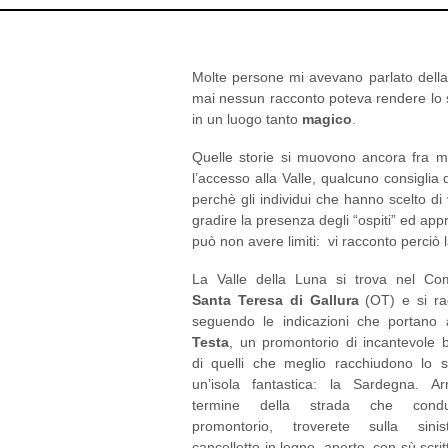
Molte persone mi avevano parlato dell
mai nessun racconto poteva rendere lo 
in un luogo tanto
magico
.
Quelle storie si muovono ancora fra m
l’accesso alla Valle, qualcuno consiglia d
perchè gli individui che hanno scelto di v
gradire la presenza degli “ospiti” ed appr
può non avere limiti: vi racconto perciò 
La Valle della Luna si trova nel Co
Santa Teresa di Gallura
(OT) e si ra
seguendo le indicazioni che portano 
Testa
, un promontorio di incantevole b
di quelli che meglio racchiudono lo sp
un’isola fantastica: la Sardegna. Arr
termine della strada che cond
promontorio, troverete sulla sini
cancelletto in legno, aperto, con sù scrit
della Luna” ed inequivocabilmente
arrivati all’ingresso.