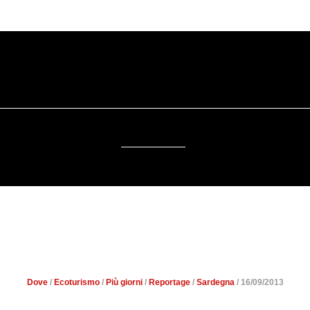
SOSTENIBILITÀ
DA SAPERE
EVENTI
ACCESSIBILITÀ
NELLA VALLE DELLA LUNA 
REALTÀ
Dove
/
Ecoturismo
/
Più giorni
/
Reportage
/
Sardegna
/ 16/09/2013