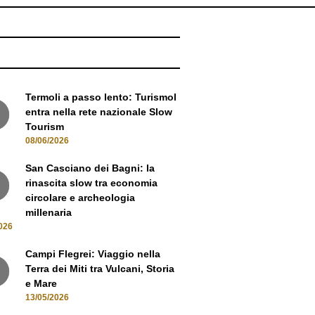
NEWS
Termoli a passo lento: Turismol
entra nella rete nazionale Slow
Tourism
08/06/2026
San Casciano dei Bagni: la
rinascita slow tra economia
circolare e archeologia
millenaria
026
Campi Flegrei: Viaggio nella
Terra dei Miti tra Vulcani, Storia
e Mare
13/05/2026
Oltre i sentieri: La Gran Via del
Devero e il fascino dell'Alta