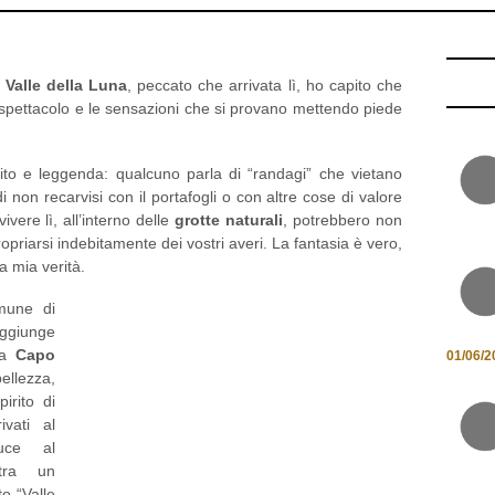
a
Valle della Luna
, peccato che arrivata lì, ho capito che
spettacolo e le sensazioni che si provano mettendo piede
ito e leggenda: qualcuno parla di “randagi” che vietano
i non recarvisi con il portafogli o con altre cose di valore
ivere lì, all’interno delle
grotte naturali
, potrebbero non
opriarsi indebitamente dei vostri averi. La fantasia è vero,
la mia verità.
mune di
ggiunge
a
Capo
01/06/2
ellezza,
irito di
ivati al
uce al
stra un
to “Valle
 sarete