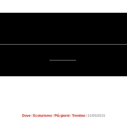
SOSTENIBILITÀ
DA SAPERE
EVENTI
ACCESSIBILITÀ
 DIVERSA A CASTELLO TES
BAITA DEGLI ANGELI
Dove
/
Ecoturismo
/
Più giorni
/
Trentino
/ 21/05/2015