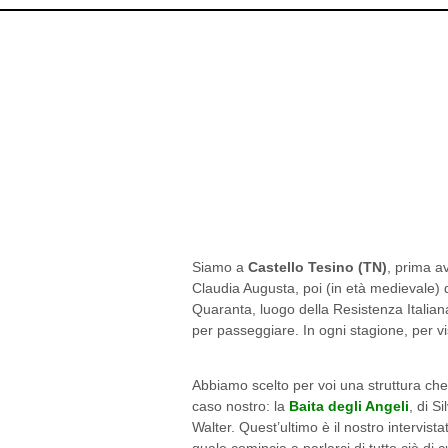
Siamo a
Castello Tesino (TN)
, prima a
Claudia Augusta, poi (in età medievale) d
Quaranta, luogo della Resistenza Italiana
per passeggiare. In ogni stagione, per v
Abbiamo scelto per voi una struttura che 
caso nostro: la
Baita degli Angeli
, di Si
Walter. Quest’ultimo è il nostro intervistat
quale comincia a parlarci di tutto ciò di cu
Baita è fornita:
“Lampadine a basso con
detersivi ecocompatibili, doghe in legno,