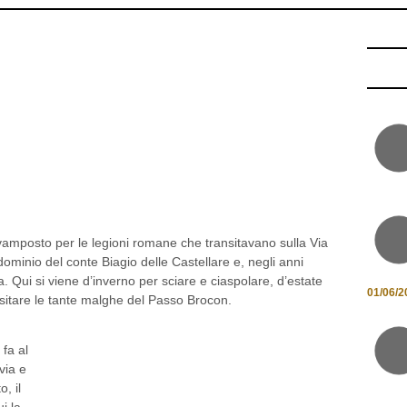
vamposto per le legioni romane che transitavano sulla Via
ominio del conte Biagio delle Castellare e, negli anni
. Qui si viene d’inverno per sciare e ciaspolare, d’estate
01/06/2
isitare le tante malghe del Passo Brocon.
fa al
lvia e
o, il
i la
sumo,