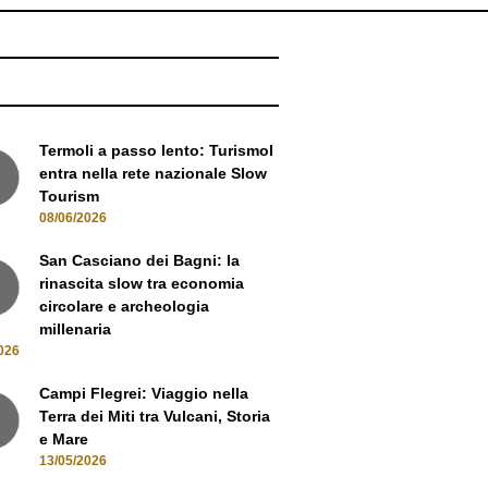
NEWS
Termoli a passo lento: Turismol
entra nella rete nazionale Slow
Tourism
08/06/2026
San Casciano dei Bagni: la
rinascita slow tra economia
circolare e archeologia
millenaria
026
Campi Flegrei: Viaggio nella
Terra dei Miti tra Vulcani, Storia
e Mare
13/05/2026
Oltre i sentieri: La Gran Via del
Devero e il fascino dell'Alta