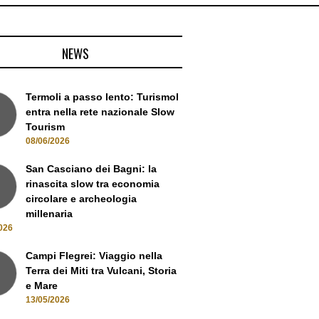
NEWS
Termoli a passo lento: Turismol
entra nella rete nazionale Slow
Tourism
08/06/2026
San Casciano dei Bagni: la
rinascita slow tra economia
circolare e archeologia
millenaria
026
Campi Flegrei: Viaggio nella
Terra dei Miti tra Vulcani, Storia
e Mare
13/05/2026