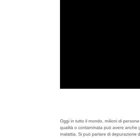
DEPURARE L’ACQUA PO
POSSIBILE?
Oggi in tutto il mondo, milioni di person
qualità o contaminata può avere anche g
malattia. Si può parlare di depurazione d
07/09/2016