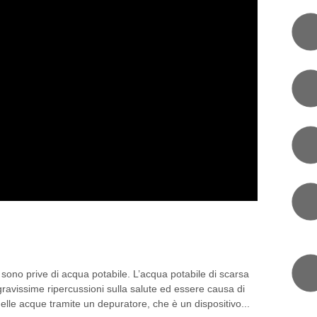
TABILE IN 15 SECONDI. E’
e sono prive di acqua potabile. L’acqua potabile di scarsa
ravissime ripercussioni sulla salute ed essere causa di
elle acque tramite un depuratore, che è un dispositivo...
RI
0 COMMENT