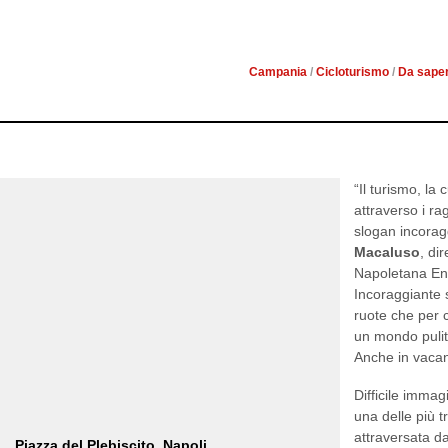
VIVE
Campania
/
Cicloturismo
/
Da sape
“Il turismo, la 
attraverso i rag
slogan incorag
Macaluso
, di
Napoletana En
Incoraggiante 
ruote che per 
un mondo pulit
Anche in vaca
Difficile immag
una delle più tr
attraversata da
Piazza del Plebiscito, Napoli