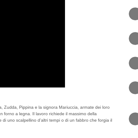
 RI SAÌMI”
, Zudda, Pippina e la signora Mariuccia, armate dei loro
un forno a legna. Il lavoro richiede il massimo della
i uno scalpellino d’altri tempi o di un fabbro che forgia il
0 COMMENT
RI