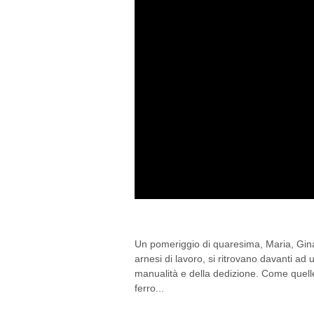
SICILIA: I “VISCOTTA
Un pomeriggio di quaresima, Maria, Gina
arnesi di lavoro, si ritrovano davanti ad 
manualità e della dedizione. Come quelle d
ferro...
By Marcella
/ 31/03/2015