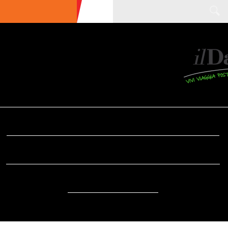
ULTIME NEWS
ECOTURISMO
CIBO
AREE INTERNE
SOSTENIBILITÀ
DA SAPERE
EVENTI
ACCESSIBILITÀ
REPORTAGE
VIDEO
DOVE
RADIO