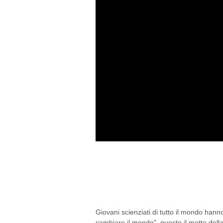
PICCOLI SCIENZIA
SCIENCE FAIR PRE
ECOLOGICI
Giovani scienziati di tutto il mondo hann
cambiare il mondo”, questo il motto del