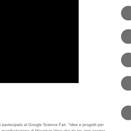
TI CRESCONO, GOOGLE
MIA IDEE E PROGETTI
o partecipato al Google Science Fair. “Idee e progetti per
la manifestazione di Mountain View che da tre anni premia