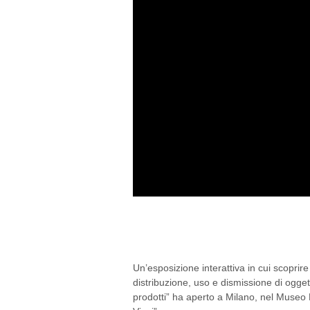
“DA COSA NASCE COS
INTERATTIVA PER IM
Un’esposizione interattiva in cui scoprire
distribuzione, uso e dismissione di oggetti
prodotti” ha aperto a Milano, nel Museo