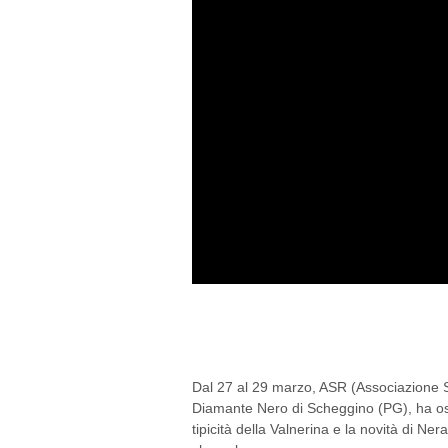
LA VALNERINA: DIARI
TOUR
Dal 27 al 29 marzo, ASR (Associazione Sv
Diamante Nero di Scheggino (PG), ha os
tipicità della Valnerina e la novità di N
che, a breve,...