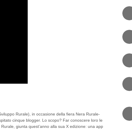
O DI VIAGGIO DI UN BLOG
iluppo Rurale), in occasione della fiera Nera Rurale-
pitato cinque blogger. Lo scopo? Far conoscere loro le
era Rurale, giunta quest’anno alla sua X edizione: una app
RI