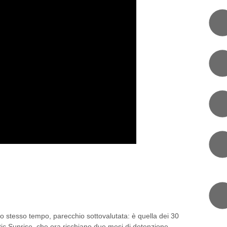
I ATTIVISTI DI GREENPEACE
 SALVARE L’ARTICO
o stesso tempo, parecchio sottovalutata: è quella dei 30
rctic Sunrise, che ora rischiano due mesi di detenzione
eria, pena per cui è prevista la reclusione fino a 15 anni.