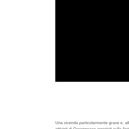
ARCTIC SUNRISE: GL
COLPEVOLI DI VOLER
Una vicenda particolarmente grave e, all
attivisti di Greenpeace arrestati sulla A
nelle carceri russe, con l’accusa di pirat