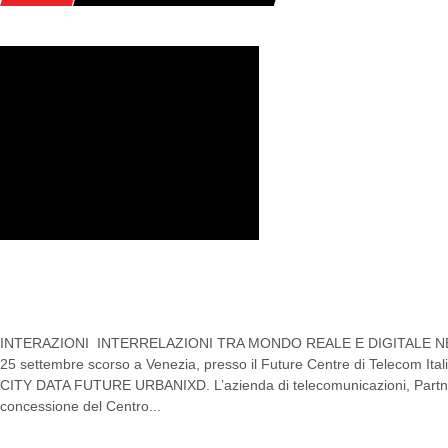
HOME
POSTS TAGGED "IBRIDO"
CITY DATA FUTURE URBANIXD: LA CIT
DEL FUTURO
INTERAZIONI INTERRELAZIONI TRA MONDO REALE E DIGITALE N
25 settembre scorso a Venezia, presso il Future Centre di Telecom Itali
CITY DATA FUTURE URBANIXD. L’azienda di telecomunicazioni, Partner 