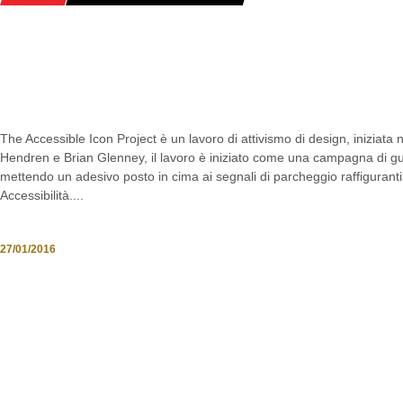
THE ACCESSIBLE ICON PROJECT: 
CREARE UN’ICONA ACCESSIBILE
The Accessible Icon Project è un lavoro di attivismo di design, iniziat
Hendren e Brian Glenney, il lavoro è iniziato come una campagna di guer
mettendo un adesivo posto in cima ai segnali di parcheggio raffiguranti 
Accessibilità....
27/01/2016