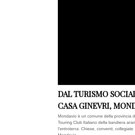
DAL TURISMO SOCIAL
CASA GINEVRI, MOND
Mondavio è un comune della provincia di
Touring Club Italiano della bandiera aran
l’entroterra. Chiese, conventi, collegiate.