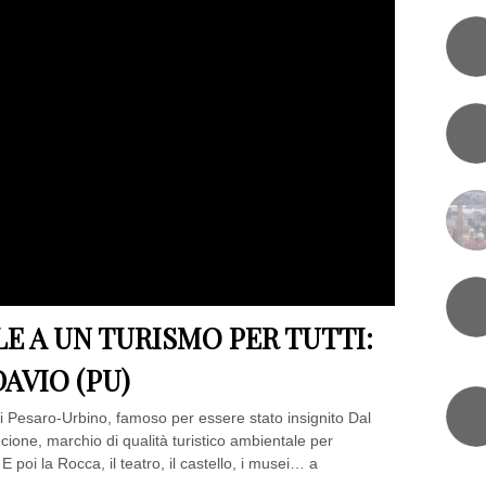
E A UN TURISMO PER TUTTI:
AVIO (PU)
 Pesaro-Urbino, famoso per essere stato insignito Dal
cione, marchio di qualità turistico ambientale per
 E poi la Rocca, il teatro, il castello, i musei… a