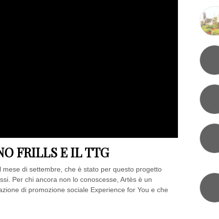
O FRILLS E IL TTG
l mese di settembre, che è stato per questo progetto
ssi. Per chi ancora non lo conoscesse, Artès è un
iazione di promozione sociale Experience for You e che