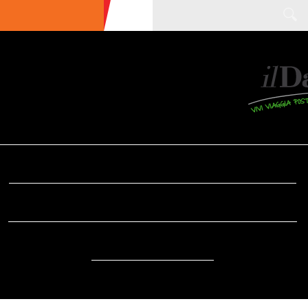
ULTIME NEWS
ECOTURISMO
CIBO
AREE INTERNE
SOSTENIBILITÀ
DA SAPERE
EVENTI
ACCESSIBILITÀ
REPORTAGE
VIDEO
DOVE
RADIO