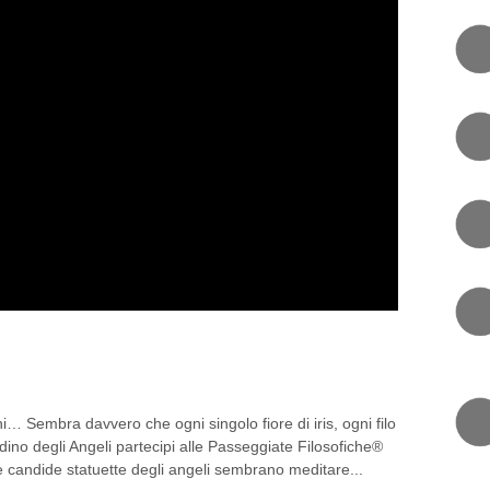
FILOSOFIA NEL GIARDINO
oni… Sembra davvero che ogni singolo fiore di iris, ogni filo
dino degli Angeli partecipi alle Passeggiate Filosofiche®
le candide statuette degli angeli sembrano meditare...
RI
0 COMMENT