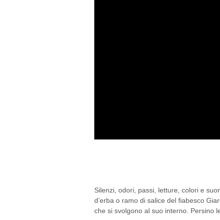
PASSEGGIANDO CON 
DEGLI ANGELI
Silenzi, odori, passi, letture, colori e su
d’erba o ramo di salice del fiabesco Giar
che si svolgono al suo interno. Persino 
By Gianmaria
/ 12/05/2016