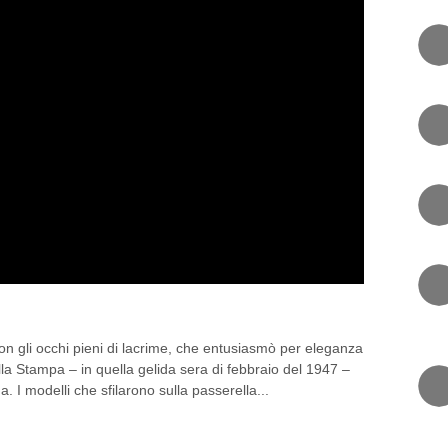
ODA E FRAGRANZE
 con gli occhi pieni di lacrime, che entusiasmò per eleganza
della Stampa – in quella gelida sera di febbraio del 1947 –
a. I modelli che sfilarono sulla passerella...
RI