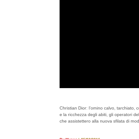
CHRISTIAN DIOR: M
Christian Dior: l’omino calvo, tarchiato,
e la ricchezza degli abiti, gli operatori 
che assistettero alla nuova sfilata di mod
By Museo
/ 05/02/2016