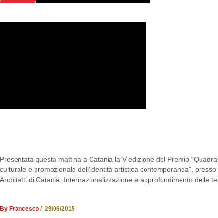
QUADRANTI D’ARCHITETTURA: PRES
CATANIA L’EDIZIONE 2015 DEL PREMI
Presentata questa mattina a Catania la V edizione del Premio “Quadran
culturale e promozionale dell’identità artistica contemporanea”, presso 
Architetti di Catania. Internazionalizzazione e approfondimento delle tem
By Francesco
/ 29/06/2015