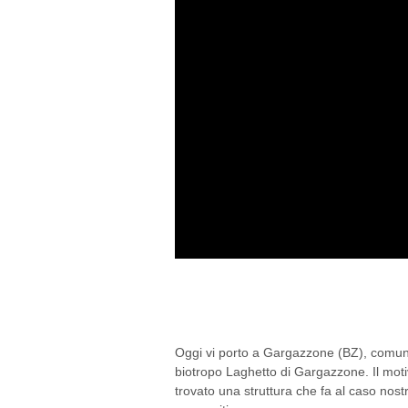
SCELTI PER VOI: 
HOF, GARGAZZONE 
Oggi vi porto a Gargazzone (BZ), comune 
biotropo Laghetto di Gargazzone. Il moti
trovato una struttura che fa al caso nost