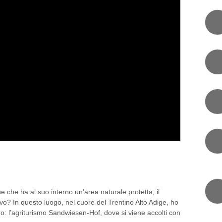
AGRITURISMO SANDWIESEN-
(BZ)
che ha al suo interno un’area naturale protetta, il
vo? In questo luogo, nel cuore del Trentino Alto Adige, ho
ro: l’agriturismo Sandwiesen-Hof, dove si viene accolti con