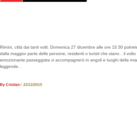
TRA MITO E REALTÀ: I VOLTI MIS
RIMINI
Rimini, città dai tanti volti. Domenica 27 dicembre alle ore 15:30 potre
dalla maggior parte delle persone, residenti o turisti che siano…il volt
emozionante passeggiata vi accompagnerò in angoli e luoghi della mia c
leggende...
By Cristian
/ 22/12/2015