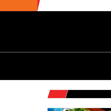
ULTIME NEWS
ECOTURISMO
CIBO
AREE INTERNE
S
HOME
POSTS TAGGED "TENE