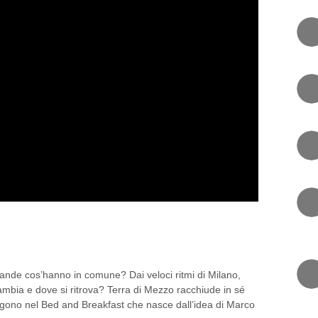
, L’ANGOLO DI SILENZIO
ande cos’hanno in comune? Dai veloci ritmi di Milano,
 cambia e dove si ritrova? Terra di Mezzo racchiude in sé
ergono nel Bed and Breakfast che nasce dall’idea di Marco
RI