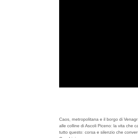
B&B TERRA DI MEZZO
NELLE MARCHE
Caos, metropolitana e il borgo di Venagr
alle colline di Ascoli Piceno: la vita che
tutto questo: corsa e silenzio che conv
Cecchini....