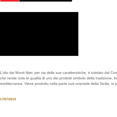
HOME
POSTS TAGGED "VIZZINI"
IL RE DEI MONTI IBLEI: L’OLIO
L’olio dei Monti Iblei, per via delle sue caratteristiche, è tutelato dal Co
che rende note le qualità di uno dei prodotti simbolo della tradizione, 
mediterranea. Viene prodotto nella parte sud-orientale della Sicilia, in 
17/07/2015