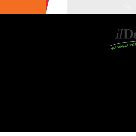
ULTIME NEWS
ECOTURISMO
CIBO
AREE INTERNE
SOSTENIBILITÀ
DA SAPERE
EVENTI
ACCESSIBILITÀ
REPORTAGE
VIDEO
DOVE
RADIO